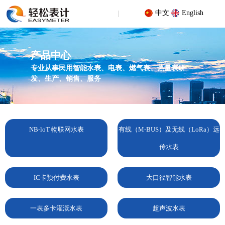
中文
English
产品中心
专业从事民用智能水表、电表、燃气表、热量表研
发、生产、销售、服务
您的位置 : 首页
/
产品中心
/
超声波水表
/
超声波水表
NB-loT 物联网水表
有线（M-BUS）及无线（LoRa）远
传水表
IC卡预付费水表
大口径智能水表
一表多卡灌溉水表
超声波水表