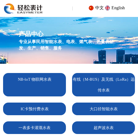
中文
English
产品中心
专业从事民用智能水表、电表、燃气表、热量表研
发、生产、销售、服务
您的位置 : 首页
/
产品中心
/
一表多卡灌溉水表
/
一表多卡灌溉水表
NB-loT 物联网水表
有线（M-BUS）及无线（LoRa）远
传水表
IC卡预付费水表
大口径智能水表
一表多卡灌溉水表
超声波水表