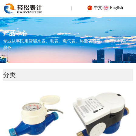
中文
English
产品中心
专业从事民用智能水表、电表、燃气表、热量表研发、生产、销售、
服务
您的位置 : 首页
/
产品中心
/
有线（M-BUS）及无线（LoRa）远传水
分类
表